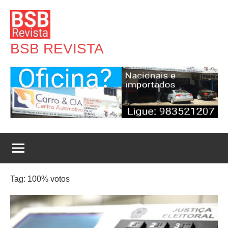
Pular
para
o
BSB REVISTA
conteúdo
Tag:
100% votos