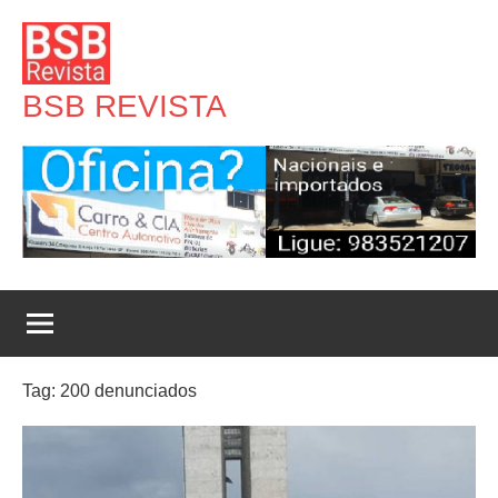
Pular
para
o
BSB REVISTA
conteúdo
Tag:
200 denunciados