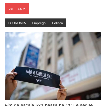
Ler mais
ECONOMIA
Emprego
Política
Fim da escala 6×1 passa na CCJ e segue