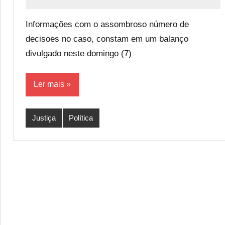
Redação
10
comentários
Informações com o assombroso número de
decisoes no caso, constam em um balanço
divulgado neste domingo (7)
Ler mais
Justiça
Política