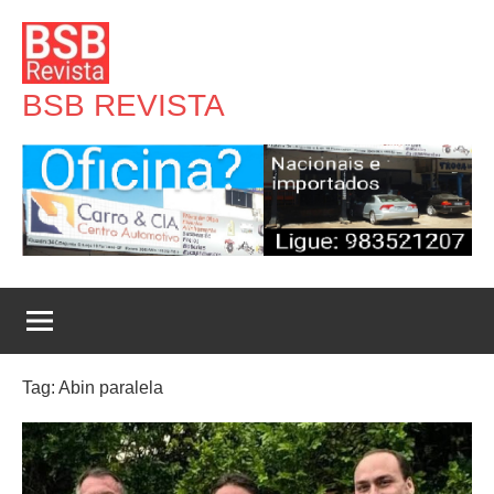
Pular
para
o
BSB REVISTA
conteúdo
Tag:
Abin paralela