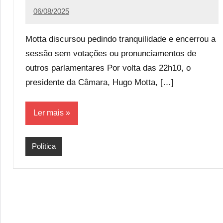
06/08/2025
Calango
1
comentário
Motta discursou pedindo tranquilidade e encerrou a
sessão sem votações ou pronunciamentos de
outros parlamentares Por volta das 22h10, o
presidente da Câmara, Hugo Motta, […]
Ler mais
Política