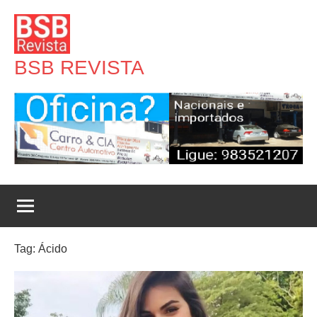
Pular
para
o
BSB REVISTA
conteúdo
Tag:
Ácido