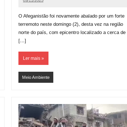
03/11/2025
Calango
100
comentários
O Afeganistão foi novamente abalado por um forte
terremoto neste domingo (2), desta vez na região
norte do país, com epicentro localizado a cerca de
[…]
Ler mais
Meio Ambiente