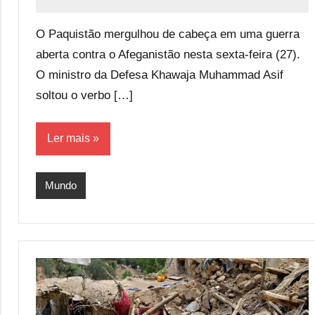
Redação
58
comentários
O Paquistão mergulhou de cabeça em uma guerra
aberta contra o Afeganistão nesta sexta-feira (27).
O ministro da Defesa Khawaja Muhammad Asif
soltou o verbo […]
Ler mais
Mundo