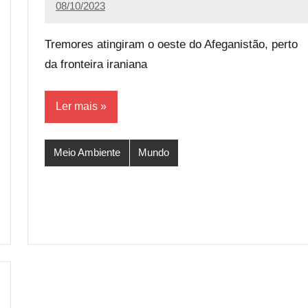
08/10/2023
Calango
Tremores atingiram o oeste do Afeganistão, perto
da fronteira iraniana
Ler mais
Meio Ambiente
Mundo