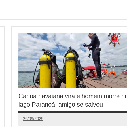
Canoa havaiana vira e homem morre n
lago Paranoá; amigo se salvou
26/09/2025
Calango
1