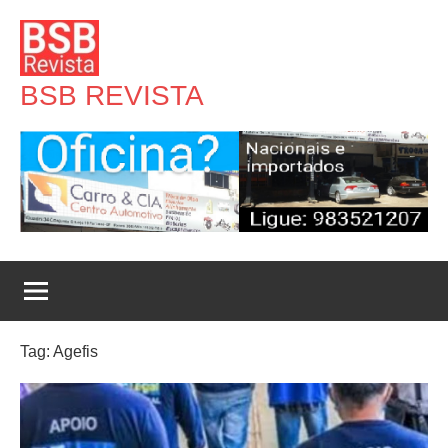
Pular
para
o
BSB REVISTA
conteúdo
Tag:
Agefis