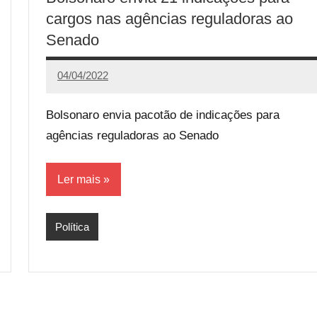
cargos nas agências reguladoras ao
Senado
04/04/2022
Redação
33
comentários
Bolsonaro envia pacotão de indicações para
agências reguladoras ao Senado
Ler mais
Política