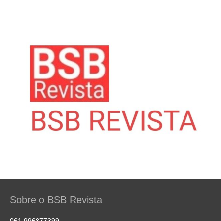
Sobre o BSB Revista
061 996877399