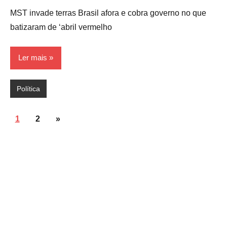
MST invade terras Brasil afora e cobra governo no que
batizaram de ‘abril vermelho
Ler mais
Política
Paginação
Post
1
2
»
de
seguinte
posts