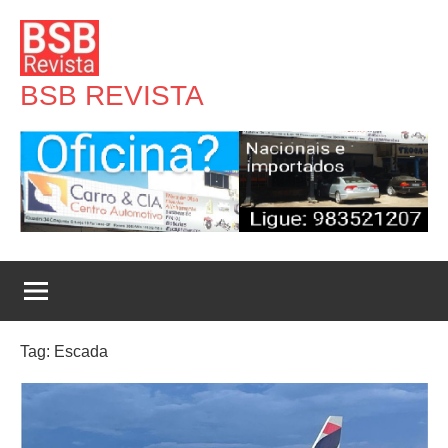
Pular
para
o
BSB REVISTA
conteúdo
Tag:
Escada