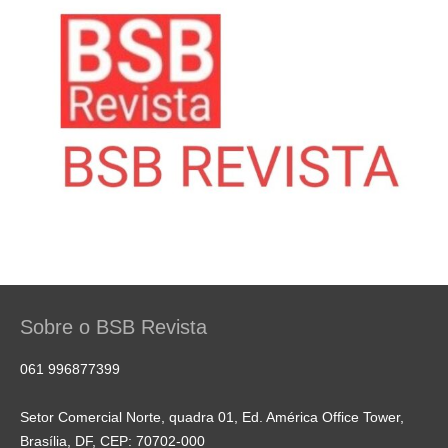
Sobre o BSB Revista
061 996877399
Setor Comercial Norte, quadra 01, Ed. América Office Tower,
Brasília, DF, CEP: 70702-000