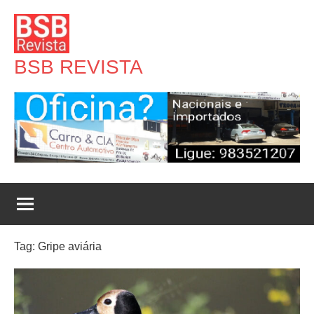
Pular
para
o
BSB REVISTA
conteúdo
Tag:
Gripe aviária