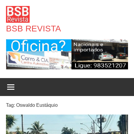
Pular
para
o
BSB REVISTA
conteúdo
Tag:
Oswaldo Eustáquio