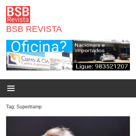
Pular
para
o
BSB REVISTA
conteúdo
Tag:
Supertramp