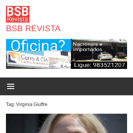
Pular
para
o
BSB REVISTA
conteúdo
Tag:
Virginia Giuffre