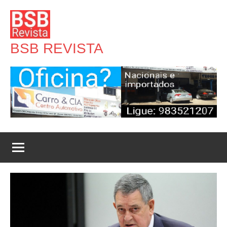
Pular
para
o
BSB REVISTA
conteúdo