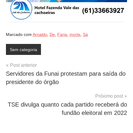
Marcado com
Arnaldo
,
De
,
Faria
,
morte
,
Sá
Sem categoria
Navegação
Post anterior
Servidores da Funai protestam para saída do
de
presidente do órgão
Post
Próximo post
TSE divulga quanto cada partido receberá do
fundão eleitoral em 2022