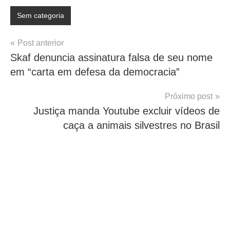
Sem categoria
Navegação
Post anterior
Skaf denuncia assinatura falsa de seu nome
de
em “carta em defesa da democracia”
Post
Próximo post
Justiça manda Youtube excluir vídeos de
caça a animais silvestres no Brasil