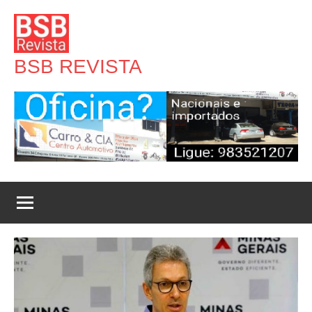
Pular
para
o
BSB REVISTA
conteúdo