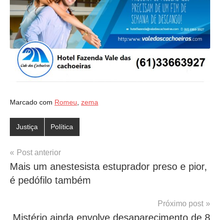
Marcado com
Romeu
,
zema
Justiça
Política
Navegação
Post anterior
Mais um anestesista estuprador preso e pior,
de
é pedófilo também
Post
Próximo post
Mistério ainda envolve desaparecimento de 8