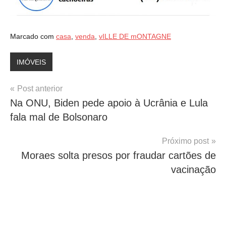
Marcado com
casa
,
venda
,
vILLE DE mONTAGNE
IMÓVEIS
Navegação
Post anterior
Na ONU, Biden pede apoio à Ucrânia e Lula
de
fala mal de Bolsonaro
Post
Próximo post
Moraes solta presos por fraudar cartões de
vacinação