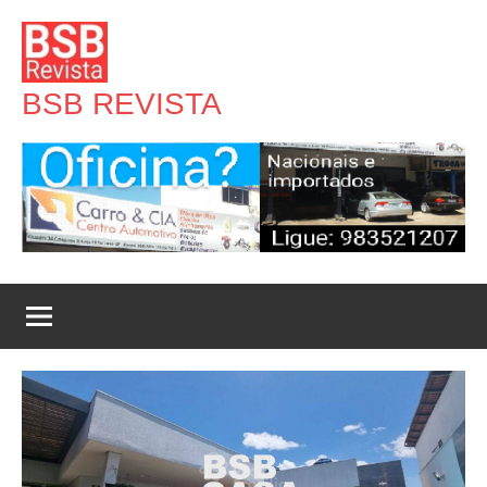
Pular
para
o
BSB REVISTA
conteúdo