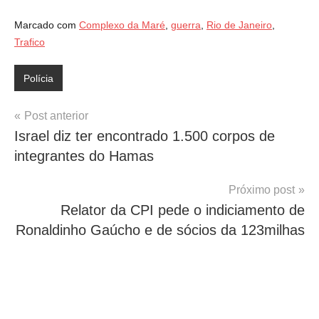
Marcado com
Complexo da Maré
,
guerra
,
Rio de Janeiro
,
Trafico
Polícia
Navegação
Post anterior
Israel diz ter encontrado 1.500 corpos de
de
integrantes do Hamas
Post
Próximo post
Relator da CPI pede o indiciamento de
Ronaldinho Gaúcho e de sócios da 123milhas