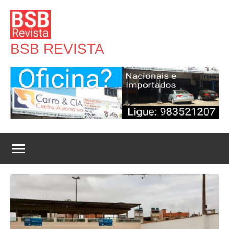
Pular
para
o
BSB REVISTA
conteúdo