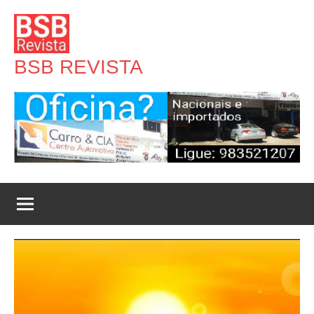
Pular
para
o
BSB REVISTA
conteúdo