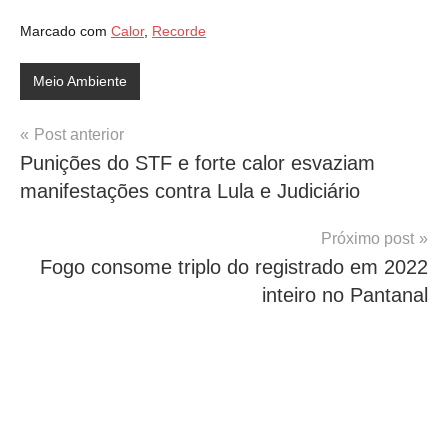
Marcado com
Calor
,
Recorde
Meio Ambiente
Navegação
Post anterior
Punições do STF e forte calor esvaziam
de
manifestações contra Lula e Judiciário
Post
Próximo post
Fogo consome triplo do registrado em 2022
inteiro no Pantanal