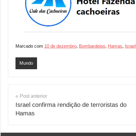
Marcado com
10 de dezembro
,
Bombardeios
,
Hamas
,
Israel
Mundo
Navegação
Post anterior
Israel confirma rendição de terroristas do
de
Hamas
Post