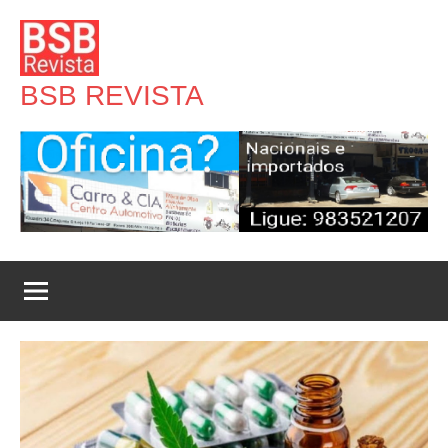
Pular
para
o
BSB REVISTA
conteúdo