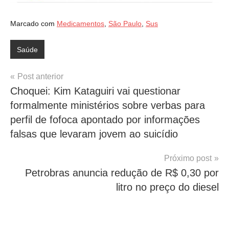
Marcado com
Medicamentos
,
São Paulo
,
Sus
Saúde
Navegação
Post anterior
Choquei: Kim Kataguiri vai questionar
de
formalmente ministérios sobre verbas para
Post
perfil de fofoca apontado por informações
falsas que levaram jovem ao suicídio
Próximo post
Petrobras anuncia redução de R$ 0,30 por
litro no preço do diesel