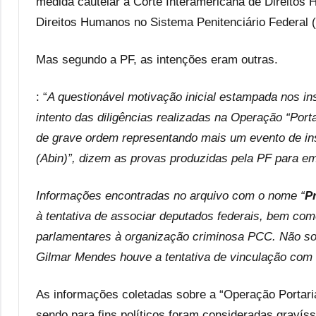
medida cautelar à Corte Interamericana de Direito
Direitos Humanos no Sistema Penitenciário Federal 
Mas segundo a PF, as intenções eram outras.
: “
A questionável motivação inicial estampada nos in
intento das diligências realizadas na Operação “Porta
de grave ordem representando mais um evento de inst
(Abin)”, dizem as provas produzidas pela PF para e
Informações encontradas no arquivo com o nome “
P
à tentativa de associar deputados federais, bem com
parlamentares à organização criminosa PCC. Não so
Gilmar Mendes houve a tentativa de vinculação com
As informações coletadas sobre a “Operação Portari
sendo para fins políticos foram consideradas graví