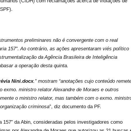
s Humanos (CIDH) com reclamações acerca de violações de
(SPF).
strumentos preliminares não é convergente com o real
ria 157”. Ao contrário, as ações apresentaram viés político
rumentalização da Agência Brasileira de Inteligência
mbasar a operação desta quinta.
révia Nini.docx
.” mostram “anotações cujo conteúdo remet
o exmo. ministro relator Alexandre de Moraes e outros
mente o ministro relator, mas também com o exmo. ministr
 organização criminosa
”, diz documento da PF.
a 157” da Abin, consideradas pelos investigadores como
ssimas por Alexandre de Moraes que autorizou as 21 buscas 