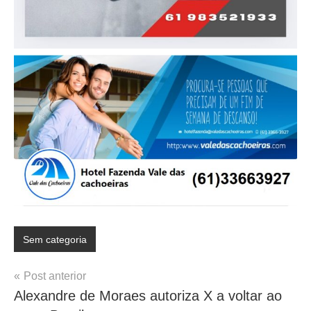
Sem categoria
Navegação
Post anterior
Alexandre de Moraes autoriza X a voltar ao
de