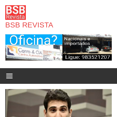
Pular
para
o
BSB REVISTA
conteúdo