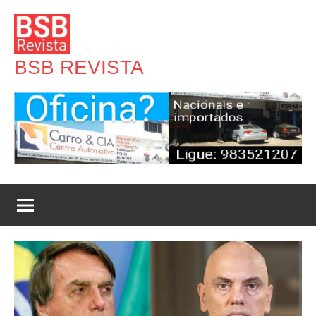
Pular
para
o
BSB REVISTA
conteúdo