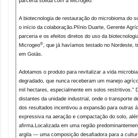
parceria sólida com a Microgeo.
A biotecnologia de restauração do microbioma do s
o início da colaboração.Plínio Duarte, Gerente Agrí
parceria e os efeitos diretos do uso da biotecnologi
®
Microgeo
, que já havíamos testado no Nordeste, t
em Goiás.
Adotamos o produto para revitalizar a vida microbi
degradado, que nunca receberam um manejo agríco
mil hectares, especialmente em solos restritivos.
distantes da unidade industrial, onde o transport
dos resultados incentivou a expansão para outras
expressiva na aeração e compactação do solo, além
afirma.Localizada em uma região predominantement
argila — uma composição desafiadora para a cultu