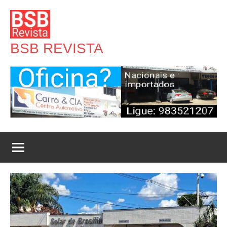
Pular
para
o
BSB REVISTA
conteúdo