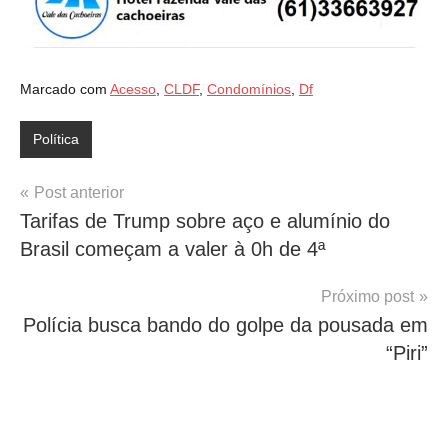
Marcado com
Acesso
,
CLDF
,
Condomínios
,
Df
Política
Navegação
Post anterior
Tarifas de Trump sobre aço e alumínio do
de
Brasil começam a valer à 0h de 4ª
Post
Próximo post
Polícia busca bando do golpe da pousada em
“Piri”