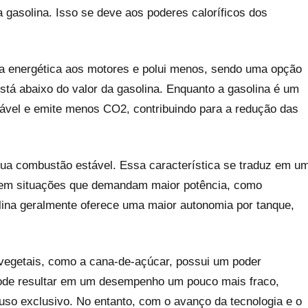
 gasolina. Isso se deve aos poderes caloríficos dos
cia energética aos motores e polui menos, sendo uma opção
tá abaixo do valor da gasolina. Enquanto a gasolina é um
vável e emite menos CO2, contribuindo para a redução das
 sua combustão estável. Essa característica se traduz em u
 em situações que demandam maior potência, como
lina geralmente oferece uma maior autonomia por tanque,
es vegetais, como a cana-de-açúcar, possui um poder
so pode resultar em um desempenho um pouco mais fraco,
so exclusivo. No entanto, com o avanço da tecnologia e o