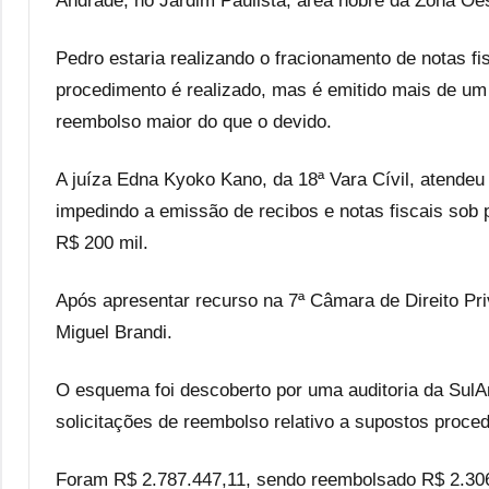
Andrade, no Jardim Paulista, área nobre da Zona Oes
Pedro estaria realizando o fracionamento de notas f
procedimento é realizado, mas é emitido mais de um 
reembolso maior do que o devido.
A juíza Edna Kyoko Kano, da 18ª Vara Cívil, atendeu
impedindo a emissão de recibos e notas fiscais sob
R$ 200 mil.
Após apresentar recurso na 7ª Câmara de Direito Priv
Miguel Brandi.
O esquema foi descoberto por uma auditoria da Sul
solicitações de reembolso relativo a supostos proce
Foram R$ 2.787.447,11, sendo reembolsado R$ 2.306.7