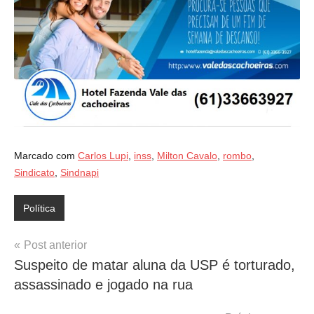
Marcado com
Carlos Lupi
,
inss
,
Milton Cavalo
,
rombo
,
Sindicato
,
Sindnapi
Política
Navegação
Post anterior
Suspeito de matar aluna da USP é torturado,
de
assassinado e jogado na rua
Post