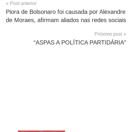
Navegação
Post anterior
Piora de Bolsonaro foi causada por Alexandre
de
de Moraes, afirmam aliados nas redes sociais
Post
Próximo post
“ASPAS A POLÍTICA PARTIDÁRIA”