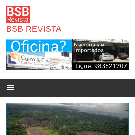
Pular
para
o
BSB REVISTA
conteúdo