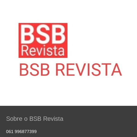
Sobre o BSB Revista
061 996877399