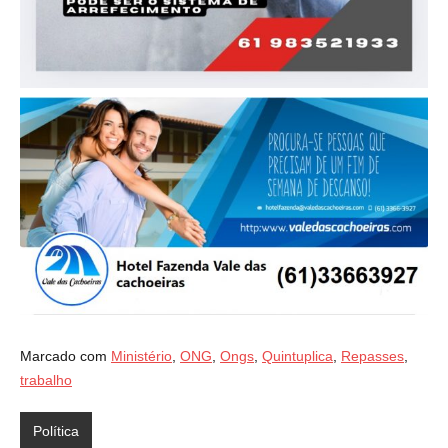
Marcado com
Ministério
,
ONG
,
Ongs
,
Quintuplica
,
Repasses
,
trabalho
Política