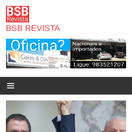
Pular
para
o
BSB REVISTA
conteúdo