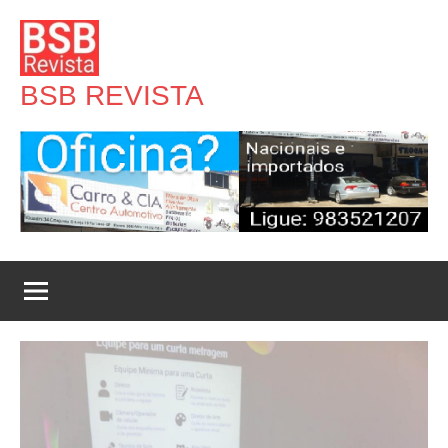
Pular
para
o
BSB REVISTA
conteúdo