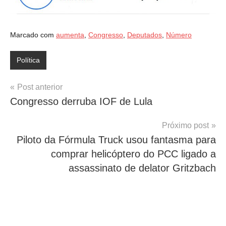
Marcado com
aumenta
,
Congresso
,
Deputados
,
Número
Política
Navegação
Post anterior
Congresso derruba IOF de Lula
de
Post
Próximo post
Piloto da Fórmula Truck usou fantasma para
comprar helicóptero do PCC ligado a
assassinato de delator Gritzbach