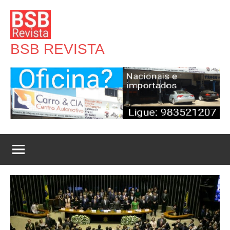
Pular
para
o
BSB REVISTA
conteúdo