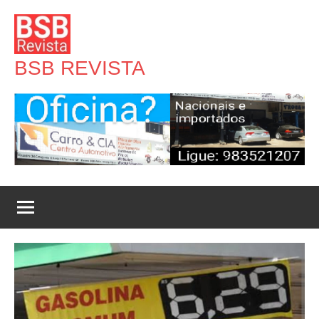
Pular
para
o
BSB REVISTA
conteúdo