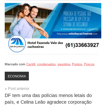
Marcado com
Cartdl
,
condenados
,
gasolina
,
Postos
,
Preços
ECONOMIA
Navegação
Post anterior
DF tem uma das polícias menos letais do
de
país, e Celina Leão agradece corporação
Post