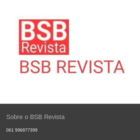
Sobre o BSB Revista
061 996877399