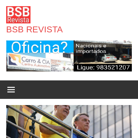
Pular
para
o
BSB REVISTA
conteúdo