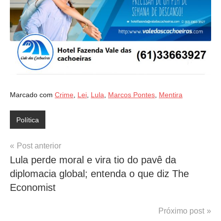
Marcado com
Crime
,
Lei
,
Lula
,
Marcos Pontes
,
Mentira
Política
Navegação
Post anterior
Lula perde moral e vira tio do pavê da
de
diplomacia global; entenda o que diz The
Post
Economist
Próximo post