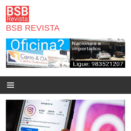
Pular
para
o
BSB REVISTA
conteúdo