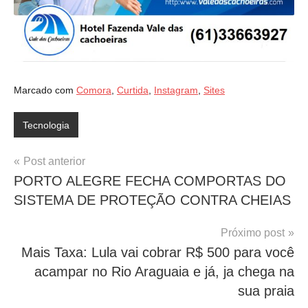
Marcado com
Comora
,
Curtida
,
Instagram
,
Sites
Tecnologia
Navegação
Post anterior
PORTO ALEGRE FECHA COMPORTAS DO
de
SISTEMA DE PROTEÇÃO CONTRA CHEIAS
Post
Próximo post
Mais Taxa: Lula vai cobrar R$ 500 para você
acampar no Rio Araguaia e já, ja chega na
sua praia