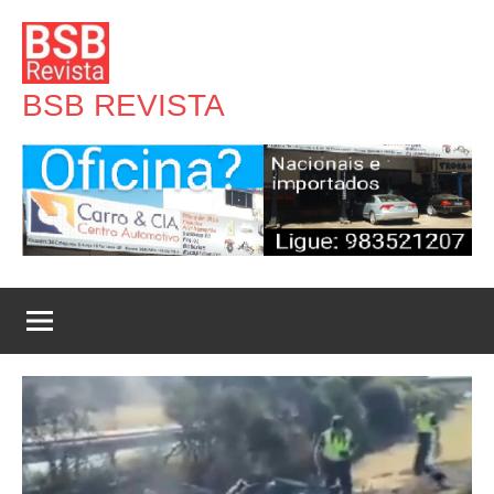
Pular
para
o
BSB REVISTA
conteúdo