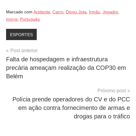
Marcado com
Acidente
,
Carro
,
Diogo Jota
,
Irmão
,
Jogador
,
morre
,
Português
ESPORTES
Navegação
Post anterior
Falta de hospedagem e infraestrutura
de
precária ameaçam realização da COP30 em
Post
Belém
Próximo post
Polícia prende operadores do CV e do PCC
em ação contra fornecimento de armas e
drogas para o tráfico