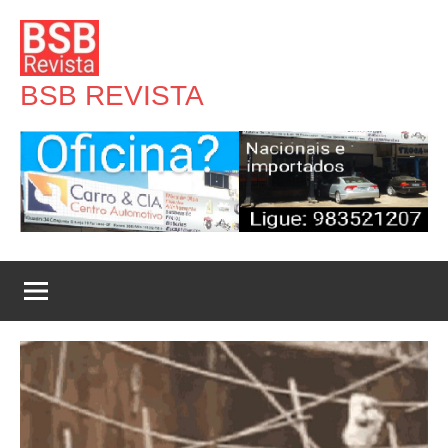
Pular
para
o
BSB REVISTA
conteúdo