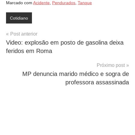
Marcado com
Acidente
,
Pendurados
,
Tanque
Cotidiano
Navegação
Post anterior
Video: explosão em posto de gasolina deixa
de
feridos em Roma
Post
Próximo post
MP denuncia marido médico e sogra de
professora assassinada