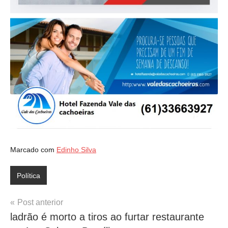
Marcado com
Edinho Silva
Política
Navegação
Post anterior
ladrão é morto a tiros ao furtar restaurante
de