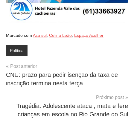
Marcado com
Asa sul
,
Celina Leão
,
Espaço Acolher
Política
Navegação
Post anterior
CNU: prazo para pedir isenção da taxa de
de
inscrição termina nesta terça
Post
Próximo post
Tragédia: Adolescente ataca , mata e fere
crianças em escola no Rio Grande do Sul