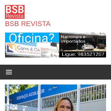
Pular
para
o
BSB REVISTA
conteúdo