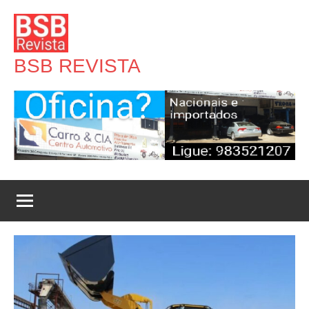
Pular
para
o
BSB REVISTA
conteúdo