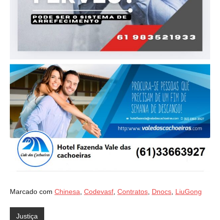
Marcado com
Chinesa
,
Codevasf
,
Contratos
,
Dnocs
,
LiuGong
Justiça