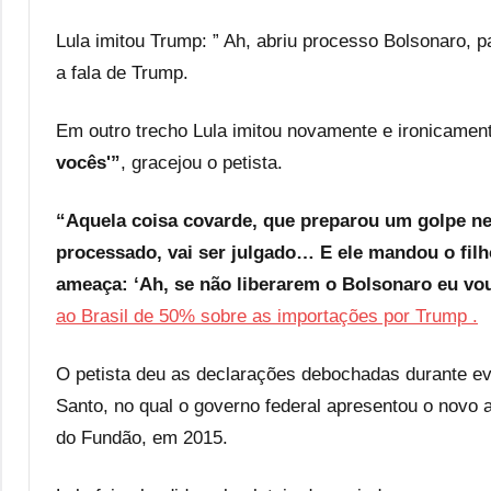
Lula imitou Trump: ” Ah, abriu processo Bolsonaro, 
a fala de Trump.
Em outro trecho Lula imitou novamente e ironicamen
vocês'”
, gracejou o petista.
“Aquela coisa covarde, que preparou um golpe ne
processado, vai ser julgado… E ele mandou o filh
ameaça: ‘Ah, se não liberarem o Bolsonaro eu vou
ao Brasil de 50% sobre as importações por Trump .
O petista deu as declarações debochadas durante ev
Santo, no qual o governo federal apresentou o novo
do Fundão, em 2015.