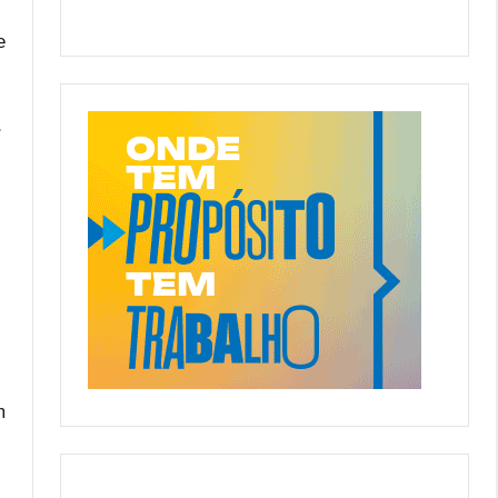
e
r
m