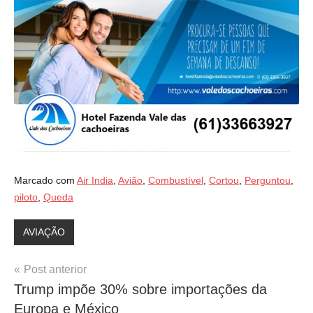
Marcado com
Air India
,
Avião
,
Combustível
,
Cortou
,
Perguntou
,
piloto
,
Queda
AVIAÇÃO
Navegação
Post anterior
Trump impõe 30% sobre importações da
de
Europa e México