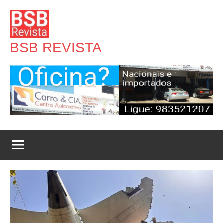
Pular
para
o
BSB REVISTA
conteúdo