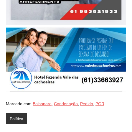
Marcado com
Bolsonaro
,
Condenação
,
Pedido
,
PGR
Política