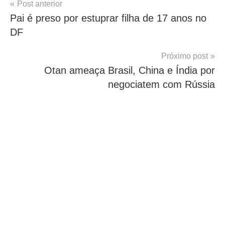
Navegação
Post anterior
Pai é preso por estuprar filha de 17 anos no
de
DF
Post
Próximo post
Otan ameaça Brasil, China e Índia por
negociatem com Rússia