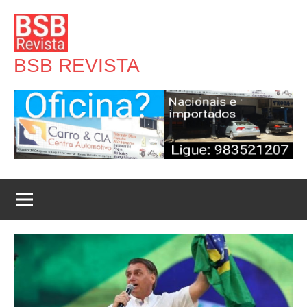
Pular
para
o
BSB REVISTA
conteúdo