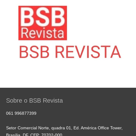
Sobre o BSB Revista
061 996877399
Setor Comercial Norte, quadra 01, Ed. América Office Tower,
Brasília, DF, CEP: 70702-000